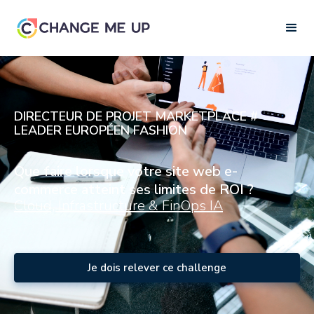
DIRECTEUR DE PROJET MARKETPLACE #
LEADER EUROPÉEN FASHION
Que faire lorsque votre site web e-
commerce atteint ses limites de ROI ?
Cloud, Infrastructure & FinOps IA
Je dois relever ce challenge