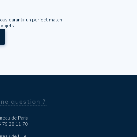
us garantir un perfect match
rojets.
ne question ?
reau de Paris
6 79 28 11 70
reau de Lille