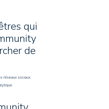
êtres qui
ommunity
rcher de
les réseaux sociaux
alytique
s
munity