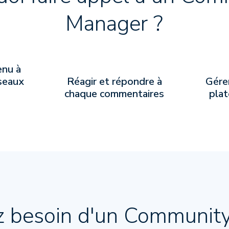
Manager ?
enu à
éseaux
Réagir et répondre à
Gérer
chaque commentaires
plat
z besoin d'un Communit