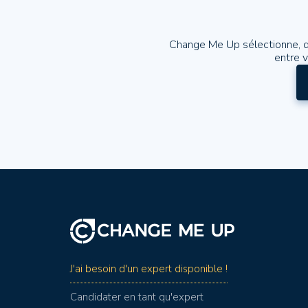
Change Me Up sélectionne, q
entre 
J'ai besoin d'un expert disponible !
Candidater en tant qu'expert