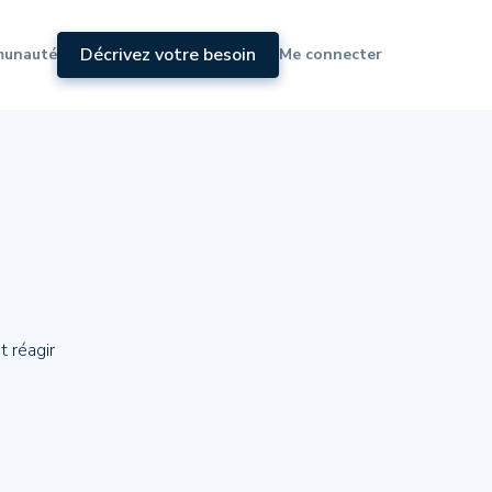
Décrivez votre besoin
munauté
Me connecter
t réagir