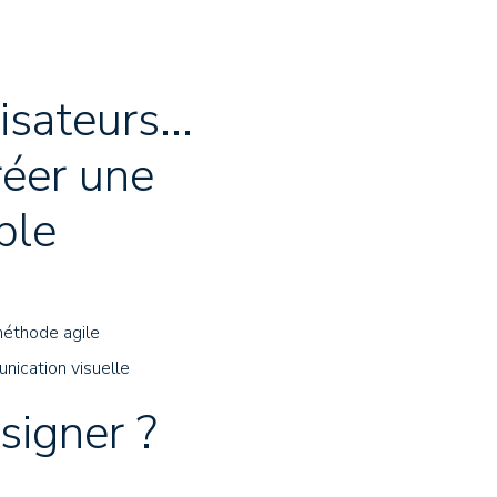
sateurs...
réer une
ble
méthode agile
ication visuelle
signer ?