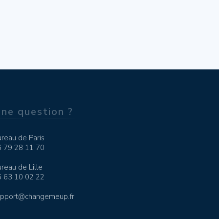
ne question ?
reau de Paris
6 79 28 11 70
reau de Lille
6 63 10 02 22
upport@changemeup.fr